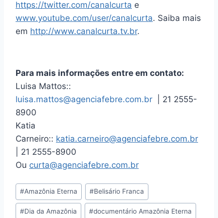
https://twitter.com/canalcurta
e
www.youtube.com/user/canalcurta
. Saiba mais
em
http://www.canalcurta.tv.br
.
Para mais informações entre em contato:
Luisa Mattos::
luisa.mattos@agenciafebre.com.br
| 21 2555-
8900
Katia
Carneiro::
katia.carneiro@agenciafebre.com.br
| 21 2555-8900
Ou
curta@agenciafebre.com.br
#
Amazônia Eterna
#
Belisário Franca
#
Dia da Amazônia
#
documentário Amazônia Eterna