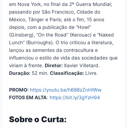
em Nova York, no final da 2ª Guerra Mundial;
passando por São Francisco, Cidade do
México, Tânger e Paris; até o fim, 15 anos
depois, com a publicação de “Howl”
(Ginsberg), “On the Road” (Kerouac) e “Naked
Lunch” (Burroughs). O trio criticou a literatura,
lançou as sementes da contracultura e
influenciou o estilo de vida das sociedades que
viriam à frente.
Diretor:
Xavier Villetard.
Duração:
52 min.
Classificação:
Livre.
PROMO:
https://youtu.be/hB88zZnHlWw
FOTOS EM ALTA
:
https://bit.ly/3gYzH94
Sobre o Curta: