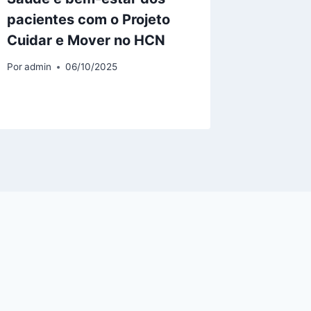
pacientes com o Projeto
ressalt
Cuidar e Mover no HCN
cuidad
Mental
Por
admin
06/10/2025
Por
admin