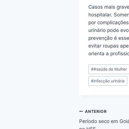
Casos mais graves
hospitalar. Somen
por complicações
urinário pode ev
prevenção é essen
evitar roupas ap
orienta a profissi
#
#saúde da Mulher
#
infecção urinária
ANTERIOR
Período seco em Goiá