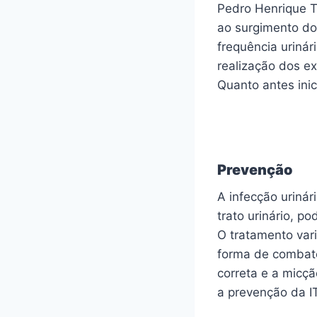
Pedro Henrique T
ao surgimento do
frequência urinár
realização dos e
Quanto antes inic
Prevenção
A infecção uriná
trato urinário, po
O tratamento vari
forma de combate
correta e a micç
a prevenção da I