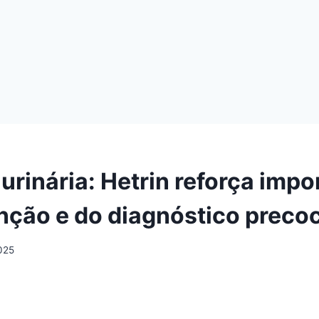
urinária: Hetrin reforça impo
nção e do diagnóstico preco
025