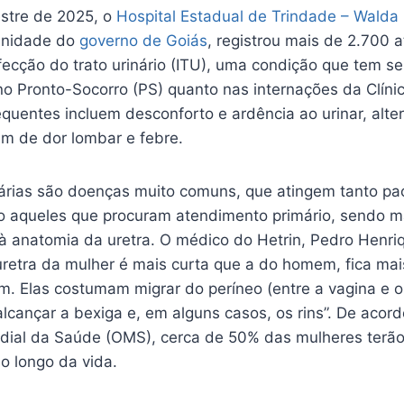
stre de 2025, o
Hospital Estadual de Trindade – Walda 
unidade do
governo de Goiás
, registrou mais de 2.700 
fecção do trato urinário (ITU), uma condição que tem s
no Pronto-Socorro (PS) quanto nas internações da Clíni
quentes incluem desconforto e ardência ao urinar, alte
ém de dor lombar e febre.
nárias são doenças muito comuns, que atingem tanto pa
o aqueles que procuram atendimento primário, sendo m
à anatomia da uretra. O médico do Hetrin, Pedro Henri
retra da mulher é mais curta que a do homem, fica mais
m. Elas costumam migrar do períneo (entre a vagina e o
alcançar a bexiga e, em alguns casos, os rins”. De aco
dial da Saúde (OMS), cerca de 50% das mulheres terã
o longo da vida.