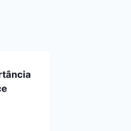
rtância
ce