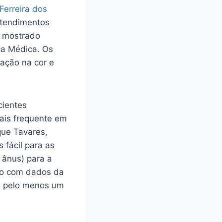
Ferreira dos
atendimentos
e mostrado
ca Médica. Os
ração na cor e
cientes
ais frequente em
que Tavares,
 fácil para as
 ânus) para a
rdo com dados da
o pelo menos um