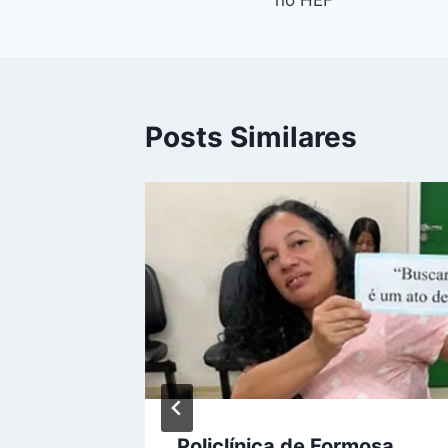
no HEF
Posts Similares
rta
Policlínica de Formosa