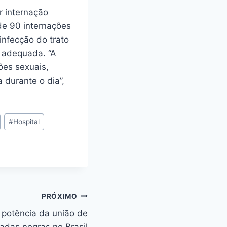
r internação
de 90 internações
infecção do trato
a adequada. “A
ões sexuais,
 durante o dia”,
#
Hospital
PRÓXIMO
a potência da união de