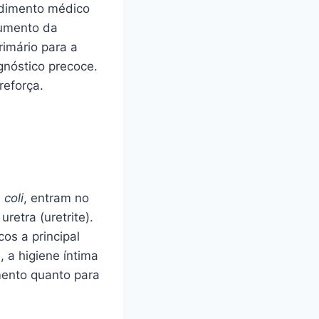
ndimento médico
aumento da
rimário para a
gnóstico precoce.
reforça.
 coli
, entram no
uretra (uretrite).
os a principal
 a higiene íntima
mento quanto para