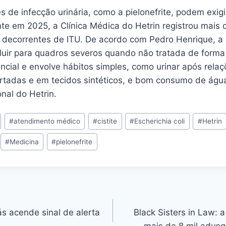
 de infecção urinária, como a pielonefrite, podem exigi
te em 2025, a Clínica Médica do Hetrin registrou mais 
 decorrentes de ITU. De acordo com Pedro Henrique, a 
oluir para quadros severos quando não tratada de form
cial e envolve hábitos simples, como urinar após relaç
ertadas e em tecidos sintéticos, e bom consumo de água
onal do Hetrin.
#
atendimento médico
#
cistite
#
Escherichia coli
#
Hetrin
#
Medicina
#
pielonefrite
s acende sinal de alerta
Black Sisters in Law: 