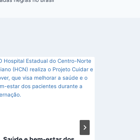
adas negras no Brasil
Saúde e bem-estar dos
Janeir