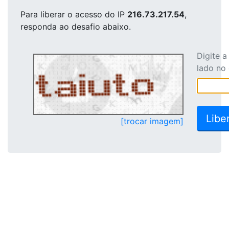
Para liberar o acesso
do IP
216.73.217.54
,
responda ao desafio abaixo.
Digite 
lado no
[trocar imagem]