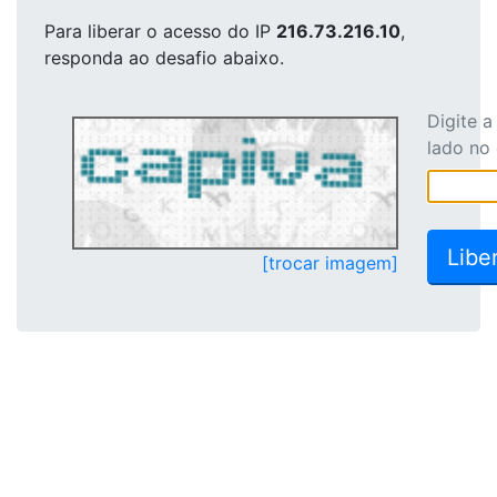
Para liberar o acesso
do IP
216.73.216.10
,
responda ao desafio abaixo.
Digite 
lado no
[trocar imagem]