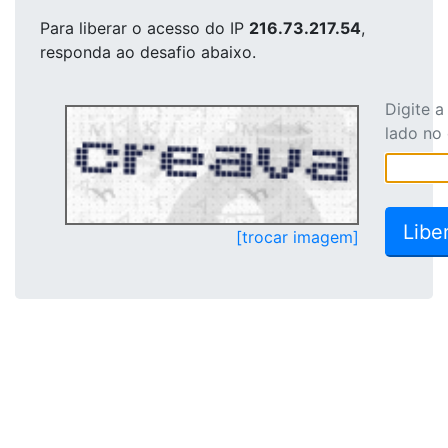
Para liberar o acesso
do IP
216.73.217.54
,
responda ao desafio abaixo.
Digite 
lado no
[trocar imagem]