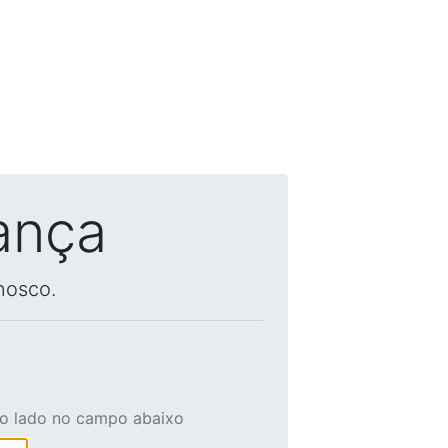
ança
nosco.
ao lado no campo abaixo