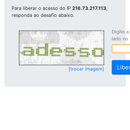
Para liberar o acesso
do IP
216.73.217.113
,
responda ao desafio abaixo.
Digite 
lado no
[trocar imagem]