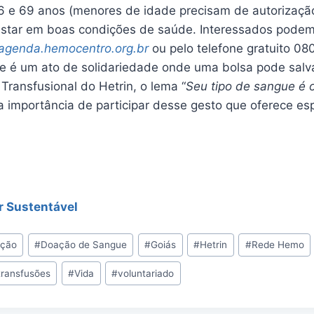
 16 e 69 anos (menores de idade precisam de autorizaçã
estar em boas condições de saúde. Interessados pode
agenda.hemocentro.org.br
ou pelo telefone gratuito 0
 é um ato de solidariedade onde uma bolsa pode salva
Transfusional do Hetrin, o lema “
Seu tipo de sangue é o
a a importância de participar desse gesto que oferece e
r Sustentável
ação
#
Doação de Sangue
#
Goiás
#
Hetrin
#
Rede Hemo
transfusões
#
Vida
#
voluntariado