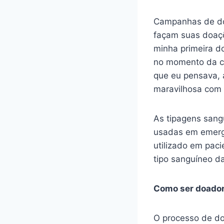
Campanhas de do
façam suas doaçõ
minha primeira 
no momento da co
que eu pensava, 
maravilhosa com 
As tipagens sang
usadas em emergê
utilizado em pac
tipo sanguíneo d
Como ser doado
O processo de do