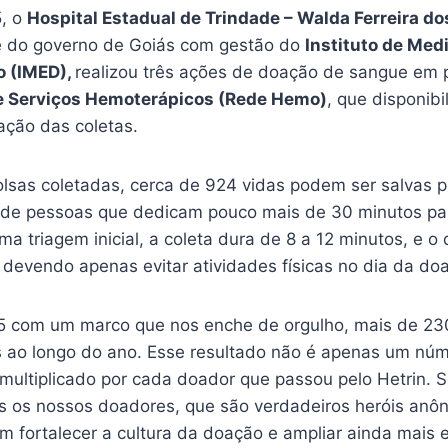
5, o
Hospital Estadual de Trindade – Walda Ferreira d
e do governo de Goiás com gestão do
Instituto de Med
 (IMED),
realizou três ações de doação de sangue em 
e Serviços Hemoterápicos (Rede Hemo)
, que disponibi
ação das coletas.
olsas coletadas, cerca de 924 vidas podem ser salvas 
 de pessoas que dedicam pouco mais de 30 minutos pa
a triagem inicial, a coleta dura de 8 a 12 minutos, e o
, devendo apenas evitar atividades físicas no dia da do
5 com um marco que nos enche de orgulho, mais de 23
 ao longo do ano. Esse resultado não é apenas um núm
multiplicado por cada doador que passou pelo Hetrin. S
s os nossos doadores, que são verdadeiros heróis anô
 fortalecer a cultura da doação e ampliar ainda mais 