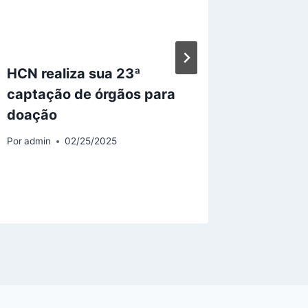
HCN realiza sua 23ª
Saúde 
captação de órgãos para
2º luga
doação
naciona
digital
Por
admin
02/25/2025
Por
admin