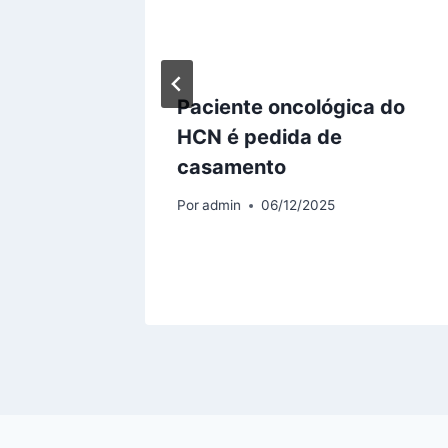
à
Paciente oncológica do
HCN é pedida de
ança às
casamento
zinhas
Por
admin
06/12/2025