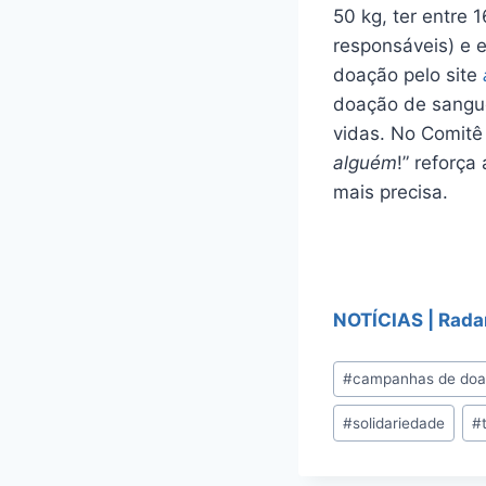
50 kg, ter entre
responsáveis) e 
doação pelo site
doação de sangue
vidas. No Comitê 
alguém
!” reforç
mais precisa.
NOTÍCIAS | Rada
#
campanhas de do
#
solidariedade
#