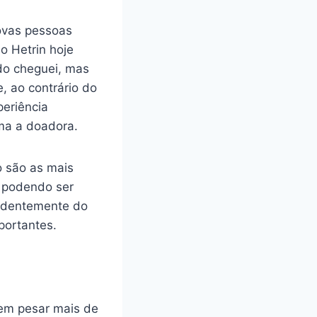
ovas pessoas
o Hetrin hoje
do cheguei, mas
, ao contrário do
periência
rma a doadora.
o são as mais
, podendo ser
endentemente do
portantes.
vem pesar mais de