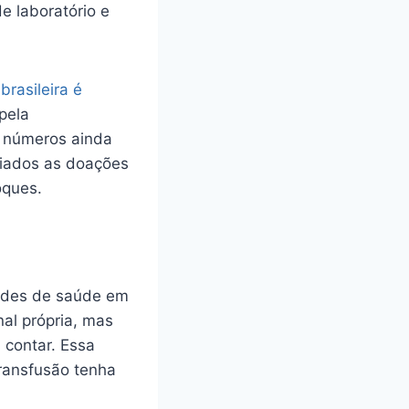
e laboratório e
rasileira é
pela
 números ainda
riados as doações
oques.
ades de saúde em
nal própria, mas
 contar. Essa
ransfusão tenha