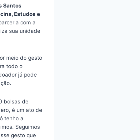
os Santos
icina, Estudos e
parceria com a
liza sua unidade
por meio do gesto
ra todo o
 doador já pode
ação.
0 bolsas de
ero, é um ato de
ó tenho a
nimos. Seguimos
esse gesto que