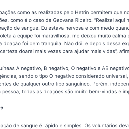
ações como as realizadas pelo Hetrin permitem que n
es, como é o caso da Geovana Ribeiro. “Realizei aqui n
doação de sangue. Eu estava nervosa e com medo quan
leta a equipe foi maravilhosa, me deixou muito calma e
a doação foi bem tranquila. Não dói, e depois dessa ex
certeza doarei mais vezes para ajudar mais vidas”, afi
uíneas A negativo, B negativo, O negativo e AB negativ
ncias, sendo o tipo O negativo considerado universal
ientes de qualquer outro tipo sanguíneo. Porém, indep
a pessoa, todas as doações são muito bem-vindas e im
r?
ação de sangue é rápido e simples. Os voluntários de