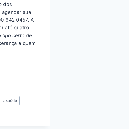
o dos
m agendar sua
800 642 0457. A
r até quatro
 tipo certo de
sperança a quem
#
saúde