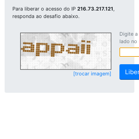
Para liberar o acesso
do IP
216.73.217.121
,
responda ao desafio abaixo.
Digite 
lado no
[trocar imagem]