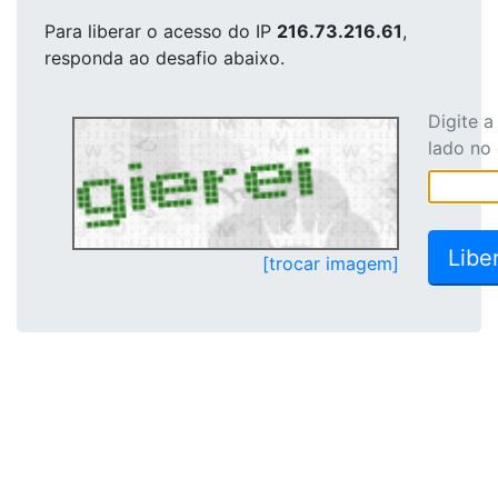
Para liberar o acesso
do IP
216.73.216.61
,
responda ao desafio abaixo.
Digite 
lado no
[trocar imagem]