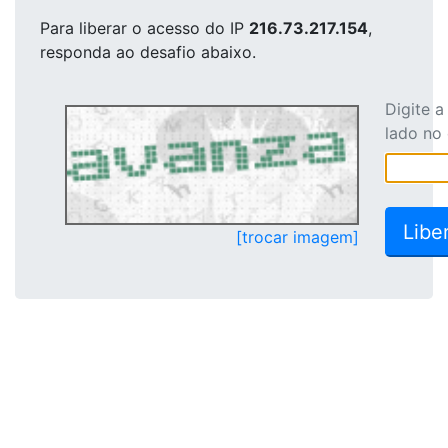
Para liberar o acesso
do IP
216.73.217.154
,
responda ao desafio abaixo.
Digite 
lado no
[trocar imagem]