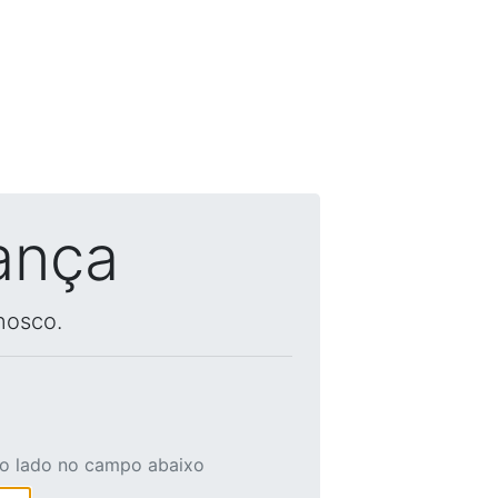
ança
nosco.
ao lado no campo abaixo