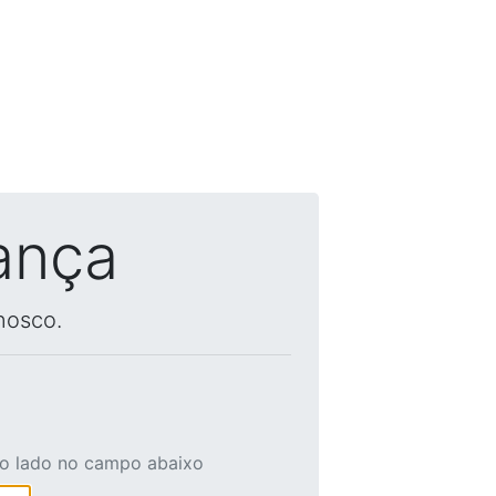
ança
nosco.
ao lado no campo abaixo