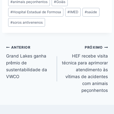
#
animais peçonhentos
#
Goiás
#
Hospital Estadual de Formosa
#
IMED
#
saúde
#
soros antivenenos
ANTERIOR
PRÓXIMO
Grand Lakes ganha
HEF recebe visita
prêmio de
técnica para aprimorar
sustentabilidade da
atendimento às
VWCO
vítimas de acidentes
com animais
peçonhentos